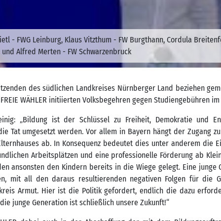
 Dietl - FWG Leinburg, Klaus Vitzthum - FW Burgthann, Cordula Breitenf
t und Alfred Merten - FW Schwarzenbruck
zenden des südlichen Landkreises Nürnberger Land beziehen gemei
 FREIE WÄHLER initiierten Volksbegehren gegen Studiengebühren im Z
inig: „Bildung ist der Schlüssel zu Freiheit, Demokratie und 
n die Tat umgesetzt werden. Vor allem in Bayern hängt der Zugang zu
 Elternhauses ab. In Konsequenz bedeutet dies unter anderem die E
ndlichen Arbeitsplätzen und eine professionelle Förderung ab Kleink
en ansonsten den Kindern bereits in die Wiege gelegt. Eine junge 
n, mit all den daraus resultierenden negativen Folgen für die Ge
reis Armut. Hier ist die Politik gefordert, endlich die dazu erf
die junge Generation ist schließlich unsere Zukunft!“